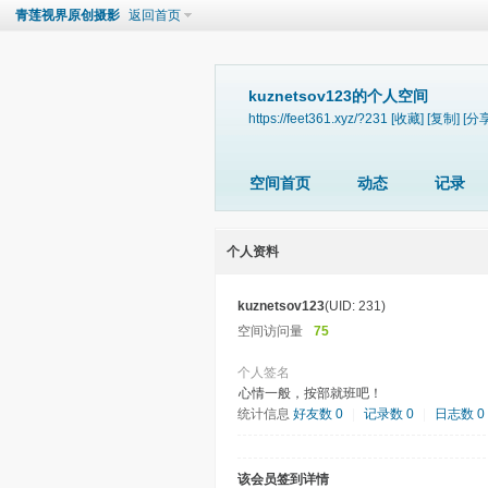
青莲视界原创摄影
返回首页
kuznetsov123的个人空间
https://feet361.xyz/?231
[收藏]
[复制]
[分享
空间首页
动态
记录
个人资料
kuznetsov123
(UID: 231)
空间访问量
75
个人签名
心情一般，按部就班吧！
统计信息
好友数 0
|
记录数 0
|
日志数 0
该会员签到详情