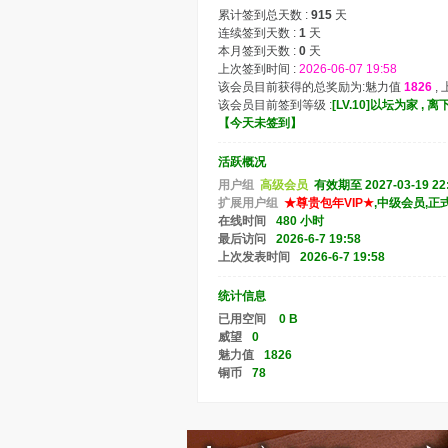
累计签到总天数 :
915
天
连续签到天数 :
1
天
本月签到天数 :
0
天
上次签到时间 :
2026-06-07 19:58
该会员目前获得的总奖励为:魅力值
1826
,
该会员目前签到等级 :
[LV.10]以坛为家 ,
【
今天未签到
】
活跃概况
用户组
高级会员
有效期至 2027-03-19 22
扩展用户组
★尊贵包年VIP★
,中级会员,正
在线时间
480 小时
最后访问
2026-6-7 19:58
上次发表时间
2026-6-7 19:58
统计信息
已用空间
0 B
威望
0
魅力值
1826
铜币
78