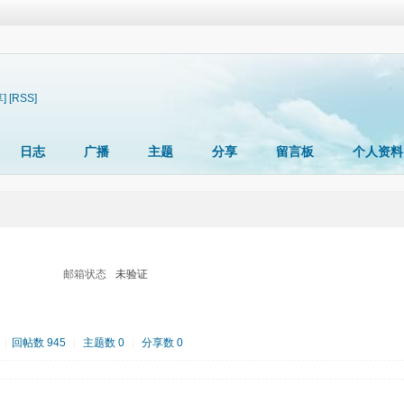
]
[RSS]
日志
广播
主题
分享
留言板
个人资料
邮箱状态
未验证
|
回帖数 945
|
主题数 0
|
分享数 0