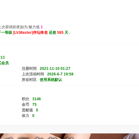
 上次获得的奖励为:魅力值
1
.
 离下一等级
[LV.Master]伴坛终老
还差
585
天 .
:11
式会员
注册时间
2021-11-10 01:27
上次活动时间
2026-6-7 19:58
所在时区
使用系统默认
积分
3146
金币
75
贡献值
0
体力
0