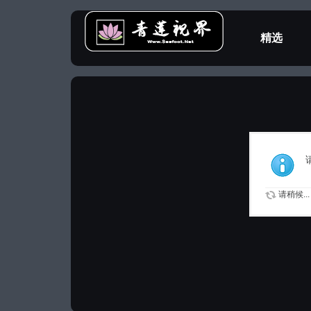
精选
教程专区
请稍候...